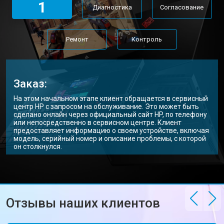
1
Диагностика
Согласование
Замена Wi-Fi ноутбука HP
от 2200 ₽
Заказать
Ремонт цепи питания
от 3500 ₽
Заказать
Ремонт
Контроль
Замена USB порта
от 2200 ₽
Заказать
Замена звуковой карты
от 1700 ₽
Заказать
Заказ:
Замена кулера ноутбука HP
от 2600 ₽
Заказать
На этом начальном этапе клиент обращается в сервисный
центр HP с запросом на обслуживание. Это может быть
Замена оперативной памяти
от 1100 ₽
Заказать
сделано онлайн через официальный сайт HP, по телефону
или непосредственно в сервисном центре. Клиент
предоставляет информацию о своем устройстве, включая
Прошивка BIOS ноутбука HP
от 1500 ₽
Заказать
модель, серийный номер и описание проблемы, с которой
он столкнулся.
Замена северного моста
от 3500 ₽
Заказать
Ремонт петель ноутбука HP
от 3990 ₽
Заказать
Отзывы наших клиентов