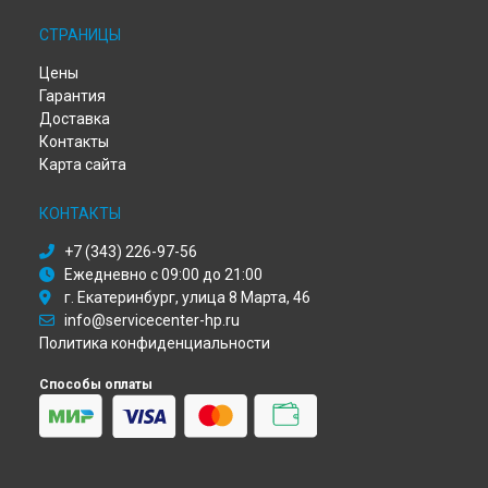
Замена микрофона ноутбука HP в
Омске
СТРАНИЦЫ
Замена микрофона ноутбука HP в
Красноярске
Замена микрофона ноутбука HP в
Перми
Цены
Замена микрофона ноутбука HP в
Ульяновске
Гарантия
Замена микрофона ноутбука HP в
Кирове
Доставка
Замена микрофона ноутбука HP в
Москве
Контакты
Замена микрофона ноутбука HP в
Санкт-Петербурге
Карта сайта
КОНТАКТЫ
+7 (343) 226-97-56
Ежедневно с 09:00 до 21:00
г. Екатеринбург, улица 8 Марта, 46
info@servicecenter-hp.ru
Политика конфиденциальности
Способы оплаты