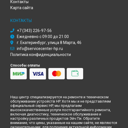
Ремонт моноблока Slate 21 Pro HP в
Москве
Контакты
Ремонт моноблока Slate 21 Pro HP в
Санкт-Петербурге
Карта сайта
КОНТАКТЫ
+7 (343) 226-97-56
Ежедневно с 09:00 до 21:00
г. Екатеринбург, улица 8 Марта, 46
info@servicecenter-hp.ru
Политика конфиденциальности
Способы оплаты
Наш центр специализируется на ремонте и техническом
обслуживании устройств HP. Хотя мы и не представляем
официальный сервис HP, мы предлагаем
высококачественные услуги постгарантийного ремонта,
включая диагностику, техническое обслуживание и
настройку различных продуктов Эйч Пи. Обратите
внимание, что цены, указанные на нашем сайте, не являются
окончательными; для получения актуальной информации,