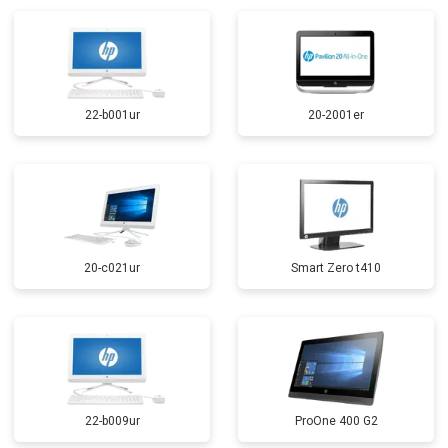
22-b001ur
20-2001er
20-c021ur
Smart Zero t410
22-b009ur
ProOne 400 G2