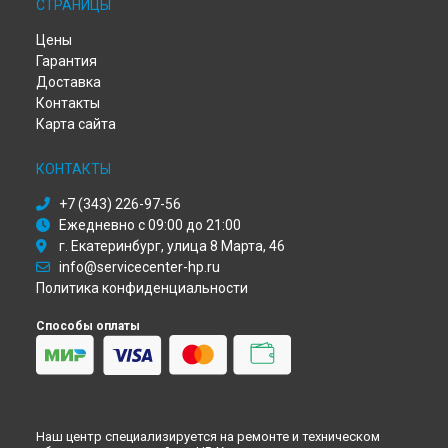
СТРАНИЦЫ
Ремонт МФУ OfficeJet Pro 8023 HP в
Красноярске
Ремонт МФУ OfficeJet Pro 8023 HP в
Перми
Цены
Ремонт МФУ OfficeJet Pro 8023 HP в
Ульяновске
Гарантия
Ремонт МФУ OfficeJet Pro 8023 HP в
Кирове
Доставка
Ремонт МФУ OfficeJet Pro 8023 HP в
Москве
Контакты
Ремонт МФУ OfficeJet Pro 8023 HP в
Санкт-Петербурге
Карта сайта
КОНТАКТЫ
+7 (343) 226-97-56
Ежедневно с 09:00 до 21:00
г. Екатеринбург, улица 8 Марта, 46
info@servicecenter-hp.ru
Политика конфиденциальности
Способы оплаты
Наш центр специализируется на ремонте и техническом