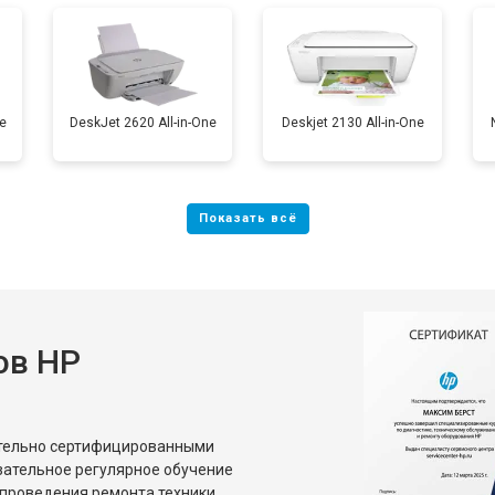
от 100 мин
о
e
DeskJet 2620 All-in-One
Deskjet 2130 All-in-One
ов HP
ительно сертифицированными
зательное регулярное обучение
проведения ремонта техники