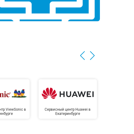
тр ViewSonic в
Сервисный центр Huawei в
Сервисный 
инбурге
Екатеринбурге
Екате