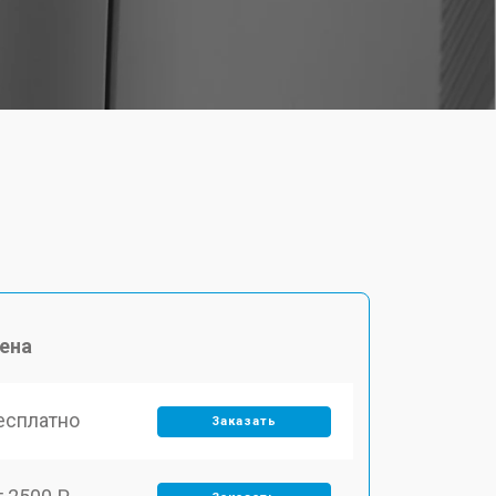
ена
есплатно
Заказать