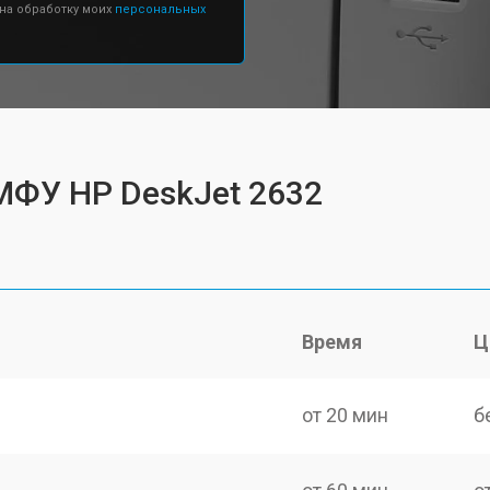
 на обработку моих
персональных
МФУ HP DeskJet 2632
Время
Ц
от 20 мин
б