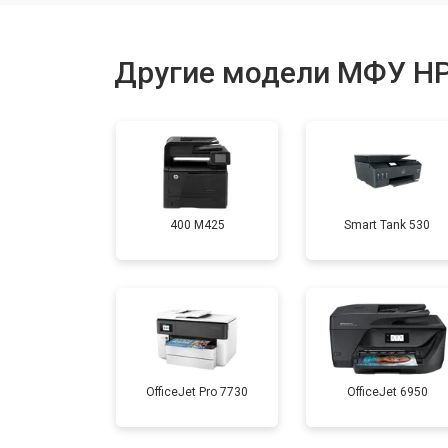
Замена термопленки
Другие модели МФУ H
Замена печки
Замена печатной головки
400 M425
Smart Tank 530
Замена каретки
Замена Wi-Fi
Замена блока питания
OfficeJet Pro 7730
OfficeJet 6950