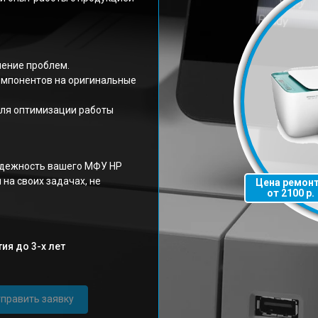
нение проблем.
омпонентов на оригинальные
ля оптимизации работы
адежность вашего МФУ HP
 на своих задачах, не
Цена ремон
от 2100 р.
ия до 3-х лет
править заявку