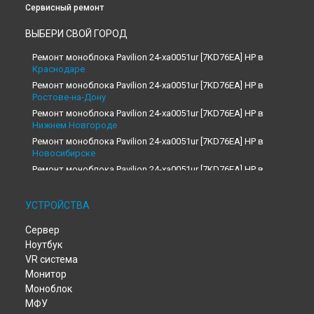
Сервисный ремонт
ВЫБЕРИ СВОЙ ГОРОД
Ремонт моноблока Pavilion 24-xa0051ur [7KD76EA] HP в
Краснодаре
Ремонт моноблока Pavilion 24-xa0051ur [7KD76EA] HP в
Ростове-на-Дону
Ремонт моноблока Pavilion 24-xa0051ur [7KD76EA] HP в
Нижнем Новгороде
Ремонт моноблока Pavilion 24-xa0051ur [7KD76EA] HP в
Новосибирске
Ремонт моноблока Pavilion 24-xa0051ur [7KD76EA] HP в
Челябинске
Ремонт моноблока Pavilion 24-xa0051ur [7KD76EA] HP в
УСТРОЙСТВА
Екатеринбурге
Ремонт моноблока Pavilion 24-xa0051ur [7KD76EA] HP в
Сервер
Казани
Ноутбук
Ремонт моноблока Pavilion 24-xa0051ur [7KD76EA] HP в
Уфе
VR система
Ремонт моноблока Pavilion 24-xa0051ur [7KD76EA] HP в
Монитор
Воронеже
Моноблок
Ремонт моноблока Pavilion 24-xa0051ur [7KD76EA] HP в
МФУ
Волгограде