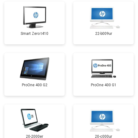
Smart Zero t410
22-b009ur
ProOne 400 G2
ProOne 400 G1
20-2000er
20-c000ur