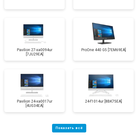
Pavilion 27-xa0094ur
ProOne 440 G5 [7EM69EA]
[7JU29EA]
Pavilion 24-xa0017ur
24-f1014ur [8BK75EA]
[4UG34EA]