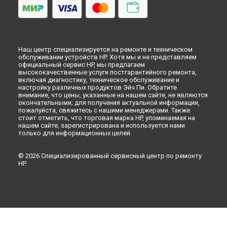
Ремонт моноблока Pavilion 24-xa0051ur [7KD76EA] HP в
Красноярске
Ремонт моноблока Pavilion 24-xa0051ur [7KD76EA] HP в
Перми
Ремонт моноблока Pavilion 24-xa0051ur [7KD76EA] HP в
Наш центр специализируется на ремонте и техническом
Ульяновске
обслуживании устройств HP. Хотя мы и не представляем
официальный сервис HP, мы предлагаем
Ремонт моноблока Pavilion 24-xa0051ur [7KD76EA] HP в
высококачественные услуги постгарантийного ремонта,
Кирове
включая диагностику, техническое обслуживание и
Ремонт моноблока Pavilion 24-xa0051ur [7KD76EA] HP в
настройку различных продуктов Эйч Пи. Обратите
Москве
внимание, что цены, указанные на нашем сайте, не являются
окончательными; для получения актуальной информации,
Ремонт моноблока Pavilion 24-xa0051ur [7KD76EA] HP в
пожалуйста, свяжитесь с нашими менеджерами. Также
Санкт-Петербурге
стоит отметить, что торговая марка HP, упоминаемая на
нашем сайте, зарегистрирована и используется нами
только для информационных целей.
© 2026 Специализированный сервисный центр по ремонту
HP.