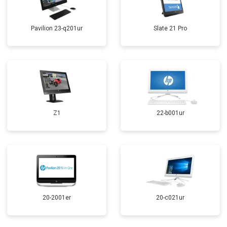
Pavilion 23-q201ur
Slate 21 Pro
Z1
22-b001ur
20-2001er
20-c021ur