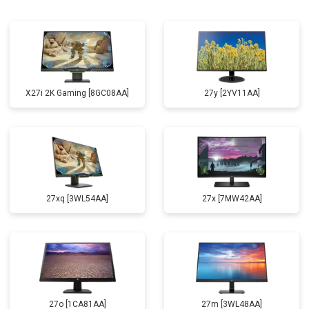
X27i 2K Gaming [8GC08AA]
27y [2YV11AA]
27xq [3WL54AA]
27x [7MW42AA]
27o [1CA81AA]
27m [3WL48AA]