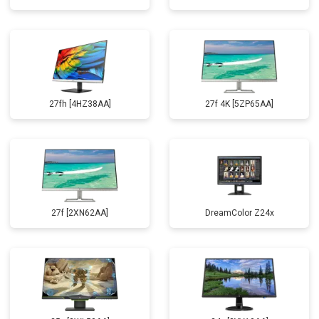
27fh [4HZ38AA]
27f 4K [5ZP65AA]
27f [2XN62AA]
DreamColor Z24x