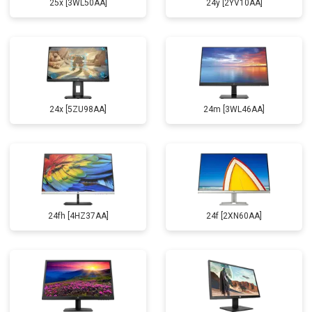
25x [3WL50AA]
24y [2YV10AA]
24x [5ZU98AA]
24m [3WL46AA]
24fh [4HZ37AA]
24f [2XN60AA]