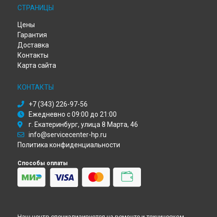
СТРАНИЦЫ
Ремонт плоттера DesignJet T210 HP в
Красноярске
Ремонт плоттера DesignJet T210 HP в
Перми
Цены
Ремонт плоттера DesignJet T210 HP в
Ульяновске
Гарантия
Ремонт плоттера DesignJet T210 HP в
Кирове
Доставка
Ремонт плоттера DesignJet T210 HP в
Москве
Контакты
Ремонт плоттера DesignJet T210 HP в
Санкт-Петербурге
Карта сайта
КОНТАКТЫ
+7 (343) 226-97-56
Ежедневно с 09:00 до 21:00
г. Екатеринбург, улица 8 Марта, 46
info@servicecenter-hp.ru
Политика конфиденциальности
Способы оплаты
Наш центр специализируется на ремонте и техническом