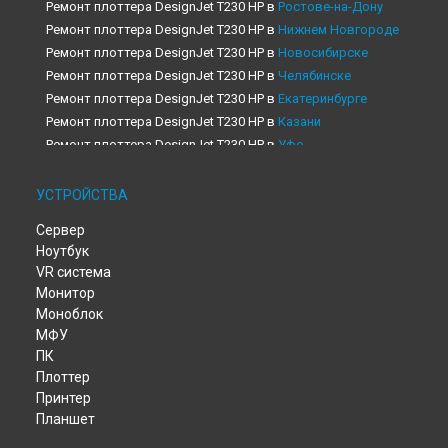
Ремонт плоттера DesignJet T230 HP в
Ростове-на-Дону
Ремонт плоттера DesignJet T230 HP в
Нижнем Новгороде
Ремонт плоттера DesignJet T230 HP в
Новосибирске
Ремонт плоттера DesignJet T230 HP в
Челябинске
Ремонт плоттера DesignJet T230 HP в
Екатеринбурге
Ремонт плоттера DesignJet T230 HP в
Казани
Ремонт плоттера DesignJet T230 HP в
Уфе
Ремонт плоттера DesignJet T230 HP в
Воронеже
Ремонт плоттера DesignJet T230 HP в
Волгограде
УСТРОЙСТВА
Ремонт плоттера DesignJet T230 HP в
Барнауле
Сервер
Ремонт плоттера DesignJet T230 HP в
Ижевске
Ноутбук
Ремонт плоттера DesignJet T230 HP в
Тольятти
VR система
Ремонт плоттера DesignJet T230 HP в
Ярославле
Монитор
Ремонт плоттера DesignJet T230 HP в
Саратове
Моноблок
Ремонт плоттера DesignJet T230 HP в
Хабаровске
МФУ
Ремонт плоттера DesignJet T230 HP в
Томске
ПК
Ремонт плоттера DesignJet T230 HP в
Тюмени
Плоттер
Принтер
Ремонт плоттера DesignJet T230 HP в
Иркутске
Планшет
Ремонт плоттера DesignJet T230 HP в
Самаре
Ремонт плоттера DesignJet T230 HP в
Омске