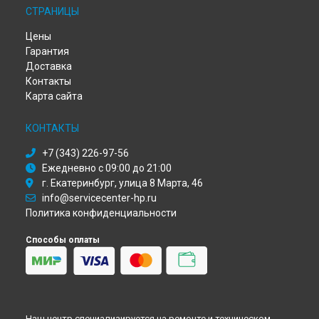
СТРАНИЦЫ
Ремонт плоттера DesignJet T230 HP в
Красноярске
Ремонт плоттера DesignJet T230 HP в
Перми
Цены
Ремонт плоттера DesignJet T230 HP в
Ульяновске
Гарантия
Ремонт плоттера DesignJet T230 HP в
Кирове
Доставка
Ремонт плоттера DesignJet T230 HP в
Москве
Контакты
Ремонт плоттера DesignJet T230 HP в
Санкт-Петербурге
Карта сайта
КОНТАКТЫ
+7 (343) 226-97-56
Ежедневно с 09:00 до 21:00
г. Екатеринбург, улица 8 Марта, 46
info@servicecenter-hp.ru
Политика конфиденциальности
Способы оплаты
Наш центр специализируется на ремонте и техническом