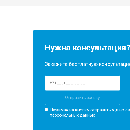
Прошивка BIOS ноутбука HP
Замена северного моста
Ремонт петель ноутбука HP
Нужна консультация
Закажите бесплатную консультацию
Отправить заявку
Нажимая на кнопку отправить я даю св
персональных данных.