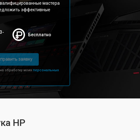
квалифицированные мастера
предложить эффективные
3-
Бесплатно
править заявку
 на обработку моих
персональных
ука HP