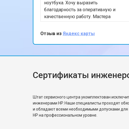
ноутбука. Хочу выразить
благодарность за оперативную и
Ремонт цепи питания
качественную работу. Мастера
профессионально устранили
проблему, и теперь мой ноутбук
Отзыв из
Яндекс карты
Замена USB порта
работает безупречно. Особенно
порадовало, что ремонт был
выполнен в тот же день. Спасибо за
Замена звуковой карты
вашу работу!
Сертификаты инженер
Замена кулера ноутбука HP
Замена микрофона
Штат сервисного центра укомплектован исключ
инженерами HP. Наши специалисты проходят обя
и обладают всеми необходимыми допусками для 
Замена оперативной памяти
HP на профессиональном уровне.