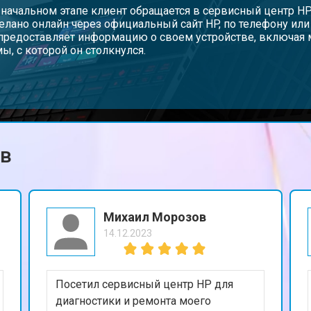
от 110 мин
о
 начальном этапе клиент обращается в сервисный центр H
елано онлайн через официальный сайт HP, по телефону ил
предоставляет информацию о своем устройстве, включая 
ы, с которой он столкнулся.
от 50 мин
о
от 90 мин
о
ов
от 40 мин
о
от 80 мин
о
Михаил Морозов
14.12.2023
от 50 мин
о
Посетил сервисный центр HP для
от 70 мин
о
диагностики и ремонта моего