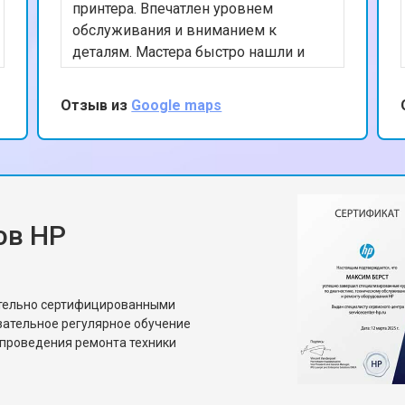
принтера. Впечатлен уровнем
обслуживания и вниманием к
от 70 мин
о
деталям. Мастера быстро нашли и
устранили проблему, а также
предоставили полезные советы по
Отзыв из
Google maps
от 70 мин
о
уходу за устройством. Ценю ваш
профессионализм и рекомендую
данный сервис.
от 50 мин
о
ов HP
от 80 мин
о
от 60 мин
о
ительно сертифицированными
зательное регулярное обучение
проведения ремонта техники
от 50 мин
о