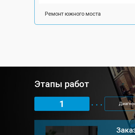
Ремонт южного моста
Замена шлейфа ноутбука HP
Ремонт вебкамеры
Установка драйверов Windows
Этапы работ
Ремонт мультиконтроллера
1
Диагно
Замена жесткого диска HDD/SSD
Заказ