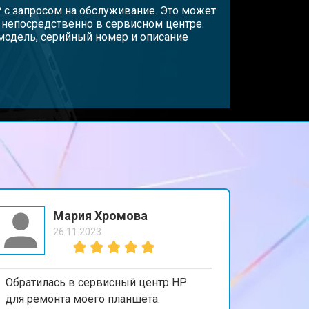
т 3800 ₽
P с запросом на обслуживание. Это может
Заказать
и непосредственно в сервисном центре.
модель, серийный номер и описание
т 1500 ₽
Заказать
т 2900 ₽
Заказать
т 1200 ₽
Заказать
т 2300 ₽
Заказать
Мария Хромова
26.11.2023
т 2300 ₽
Заказать
Обратилась в сервисный центр HP
т 2200 ₽
Заказать
для ремонта моего планшета.