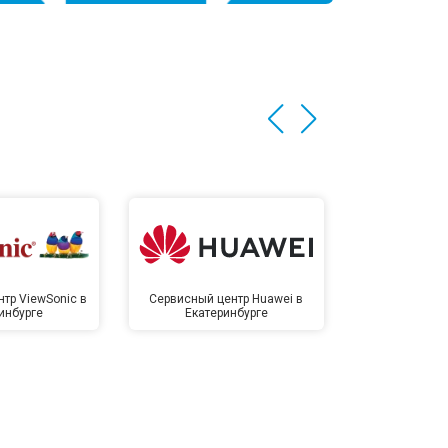
тр ViewSonic в
Сервисный центр Huawei в
Сервисный 
инбурге
Екатеринбурге
Екате