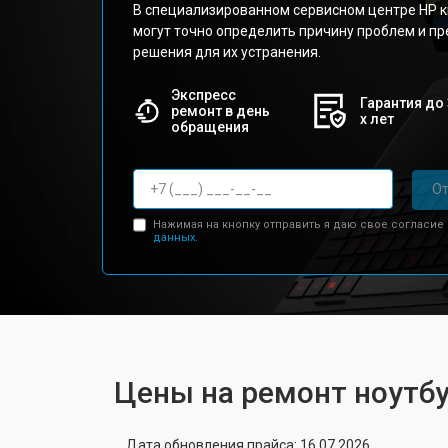
В специализированном сервисном центре HP 
могут точно определить причину проблем и 
решения для их устранения.
Экспресс
Гарантия до 
ремонт в день
х лет
обращения
От
Нажимая на кнопку отправить я даю свое согласие
данных.
Цены на ремонт ноутб
Дата обновления прайса: 16.07.2026