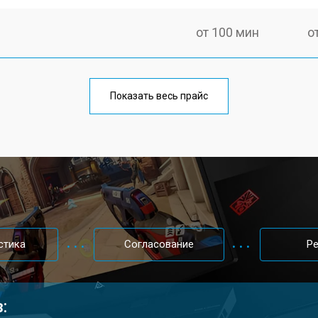
от 100 мин
о
от 60 мин
о
Показать весь прайс
от 80 мин
о
от 40 мин
о
от 80 мин
о
стика
Согласование
Р
от 60 мин
о
: