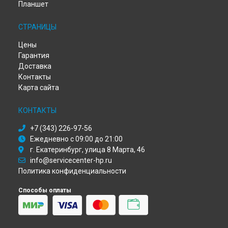
Планшет
Диагностика ноутбука HP в
Самаре
Диагностика ноутбука HP в
Омске
СТРАНИЦЫ
Диагностика ноутбука HP в
Красноярске
Диагностика ноутбука HP в
Перми
Цены
Диагностика ноутбука HP в
Ульяновске
Гарантия
Диагностика ноутбука HP в
Кирове
Доставка
Диагностика ноутбука HP в
Москве
Контакты
Диагностика ноутбука HP в
Санкт-Петербурге
Карта сайта
КОНТАКТЫ
+7 (343) 226-97-56
Ежедневно с 09:00 до 21:00
г. Екатеринбург, улица 8 Марта, 46
info@servicecenter-hp.ru
Политика конфиденциальности
Способы оплаты