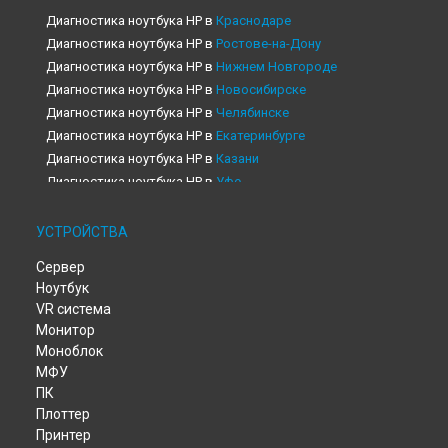
Диагностика ноутбука HP в
Краснодаре
Диагностика ноутбука HP в
Ростове-на-Дону
Диагностика ноутбука HP в
Нижнем Новгороде
Диагностика ноутбука HP в
Новосибирске
Диагностика ноутбука HP в
Челябинске
Диагностика ноутбука HP в
Екатеринбурге
Диагностика ноутбука HP в
Казани
Диагностика ноутбука HP в
Уфе
Диагностика ноутбука HP в
Воронеже
Диагностика ноутбука HP в
Волгограде
УСТРОЙСТВА
Диагностика ноутбука HP в
Барнауле
Сервер
Диагностика ноутбука HP в
Ижевске
Ноутбук
Диагностика ноутбука HP в
Тольятти
VR система
Диагностика ноутбука HP в
Ярославле
Монитор
Диагностика ноутбука HP в
Саратове
Моноблок
Диагностика ноутбука HP в
Хабаровске
МФУ
Диагностика ноутбука HP в
Томске
ПК
Диагностика ноутбука HP в
Тюмени
Плоттер
Принтер
Диагностика ноутбука HP в
Иркутске