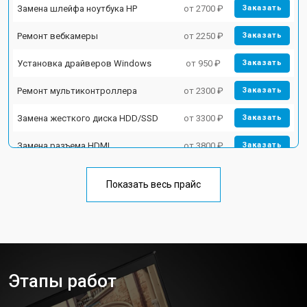
Замена шлейфа ноутбука HP
от 2700 ₽
Заказать
Ремонт вебкамеры
от 2250 ₽
Заказать
Установка драйверов Windows
от 950 ₽
Заказать
Ремонт мультиконтроллера
от 2300 ₽
Заказать
Замена жесткого диска HDD/SSD
от 3300 ₽
Заказать
Замена разъема HDMI
от 3800 ₽
Заказать
Замена тачпада ноутбука HP
от 1500 ₽
Заказать
Показать весь прайс
Замена клавиатуры
от 2900 ₽
Заказать
Замена аккумулятора
от 1200 ₽
Заказать
Замена материнской платы
от 2300 ₽
Заказать
Этапы работ
Замена матрицы ноутбука HP
от 2300 ₽
Заказать