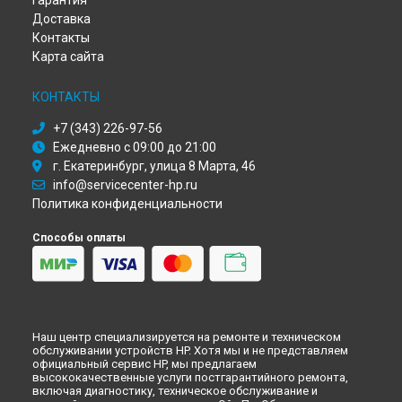
Гарантия
Замена Ethernet порта моноблока HP в
Кирове
Доставка
Замена Ethernet порта моноблока HP в
Москве
Контакты
Замена Ethernet порта моноблока HP в
Санкт-Петербурге
Карта сайта
КОНТАКТЫ
+7 (343) 226-97-56
Ежедневно с 09:00 до 21:00
г. Екатеринбург, улица 8 Марта, 46
info@servicecenter-hp.ru
Политика конфиденциальности
Способы оплаты
Наш центр специализируется на ремонте и техническом
обслуживании устройств HP. Хотя мы и не представляем
официальный сервис HP, мы предлагаем
высококачественные услуги постгарантийного ремонта,
включая диагностику, техническое обслуживание и