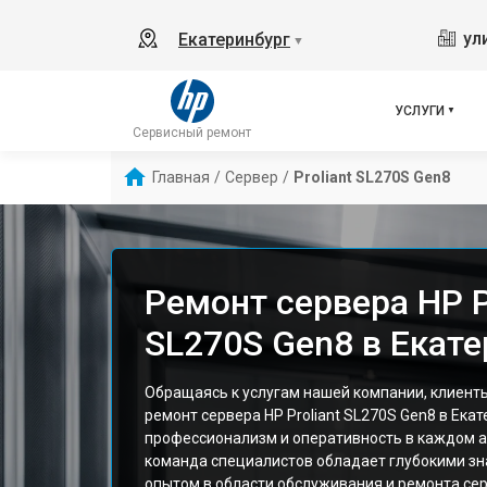
ул
Екатеринбург
▼
УСЛУГИ
Сервисный ремонт
Главная
/
Сервер
/
Proliant SL270S Gen8
Ремонт сервера HP P
SL270S Gen8 в Екате
Обращаясь к услугам нашей компании, клиент
ремонт сервера HP Proliant SL270S Gen8 в Ека
профессионализм и оперативность в каждом а
команда специалистов обладает глубокими зн
опытом в области обслуживания и ремонта се