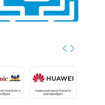
тр ViewSonic в
Сервисный центр Huawei в
Сервисный 
инбурге
Екатеринбурге
Екате