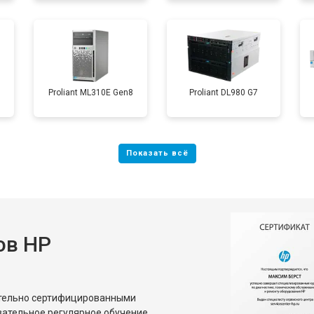
Proliant ML310E Gen8
Proliant DL980 G7
ов HP
ительно сертифицированными
зательное регулярное обучение