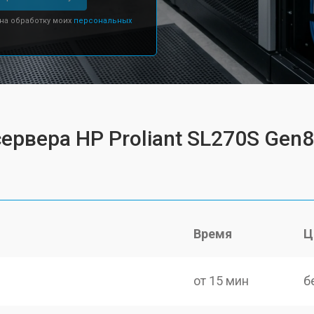
 на обработку моих
персональных
ервера HP Proliant SL270S Gen8
Время
Ц
от 15 мин
б