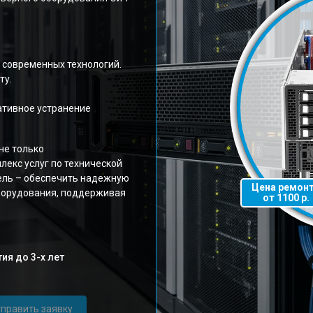
 современных технологий.
ту.
ативное устранение
не только
лекс услуг по технической
ель – обеспечить надежную
Цена ремон
борудования, поддерживая
от 1100 р.
ия до 3-х лет
править заявку