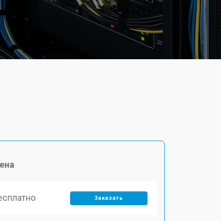
ена
есплатно
Заказать