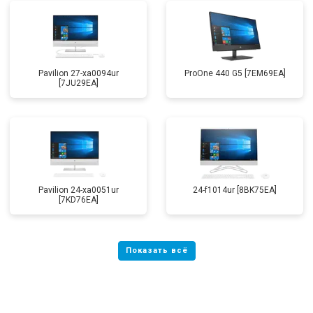
Pavilion 27-xa0094ur
ProOne 440 G5 [7EM69EA]
[7JU29EA]
Pavilion 24-xa0051ur
24-f1014ur [8BK75EA]
[7KD76EA]