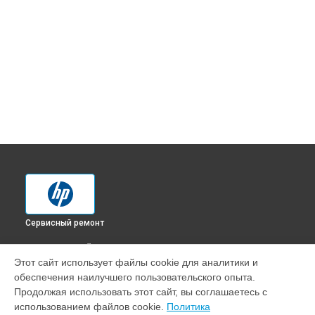
Сервисный ремонт
ВЫБЕРИ СВОЙ ГОРОД
Этот сайт использует файлы cookie для аналитики и
Замена оперативной памяти моноблока Pavilion 24-
обеспечения наилучшего пользовательского опыта.
xa0017ur [4UG34EA] HP в
Краснодаре
Продолжая использовать этот сайт, вы соглашаетесь с
Замена оперативной памяти моноблока Pavilion 24-
использованием файлов cookie.
Политика
xa0017ur [4UG34EA] HP в
Ростове-на-Дону