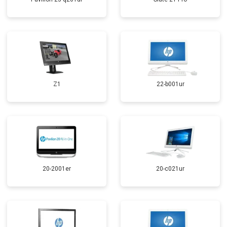
Z1
22-b001ur
20-2001er
20-c021ur